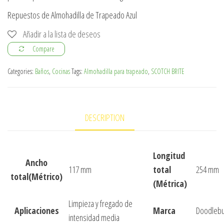
Repuestos de Almohadilla de Trapeado Azul
Añadir a la lista de deseos
Compare
Categories:
Baños
,
Cocinas
Tags:
Almohadilla para trapeado
,
SCOTCH BRITE
DESCRIPTION
Longitud
Ancho
117 mm
total
254 mm
total(Métrico)
(Métrica)
Limpieza y fregado de
Aplicaciones
Marca
Doodleb
intensidad media