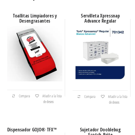
Toallitas Limpiadores y
Servilleta Xpressnap
Desengrasantes
Advance Regular
Compara
Añadir a la lista
Compara
Añadir a la lista
de deseos
de deseos
Dispensador GOJO® TFX™
Sujetador Dooblebug
Scotch-Brite