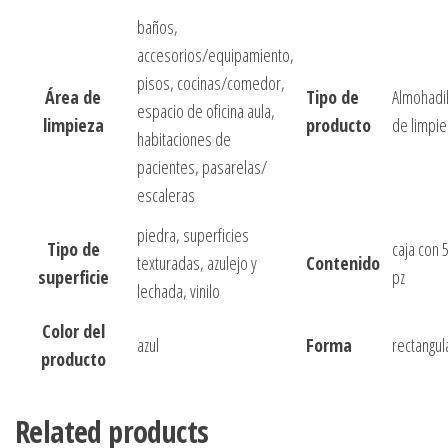
baños,
accesorios/equipamiento,
pisos, cocinas/comedor,
Área de
Tipo de
Almohadil
espacio de oficina aula,
limpieza
producto
de limpie
habitaciones de
pacientes, pasarelas/
escaleras
piedra, superficies
Tipo de
caja con 
texturadas, azulejo y
Contenido
superficie
pz
lechada, vinilo
Color del
azul
Forma
rectangul
producto
Related products