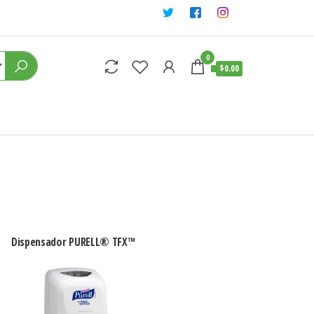
0
$0.00
Dispensador PURELL® TFX™