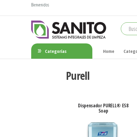
Bienvenidos
sanito
Categorías
Home
Catego
Purell
Dispensador PURELL® ES8
Soap