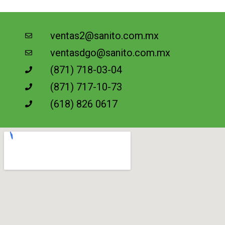
ventas2@sanito.com.mx
ventasdgo@sanito.com.mx
(871) 718-03-04
(871) 717-10-73
(618) 826 0617