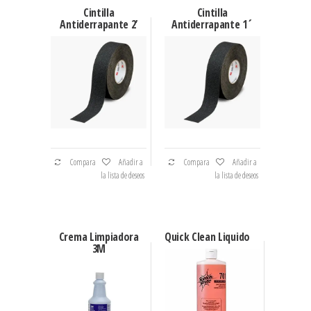
Cintilla
Cintilla
Antiderrapante 2’
Antiderrapante 1´
Compara
Añadir a
Compara
Añadir a
la lista de deseos
la lista de deseos
Crema Limpiadora
Quick Clean Liquido
3M