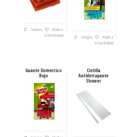
Compara
Añadir a
la lista de deseos
Compara
Añadir a
la lista de deseos
Guante Domestico
Cintilla
Rojo
Antiderrapante
Shower