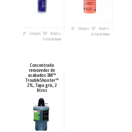
Compara
Añadir a
Compara
Añadir a
la lista de deseos
la lista de deseos
Concentrado
removedor de
acabados 3M™
TroubleShooter™
21L, Tapa gris, 2
litros