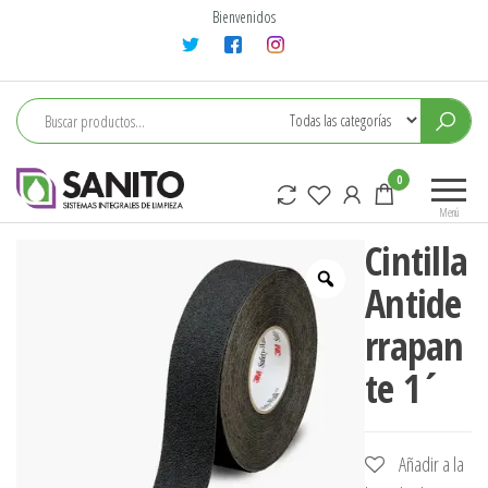
Saltar
Bienvenidos
al
contenido
sanito
0
Menú
Cintilla
Antide
rrapan
te 1´
Añadir a la