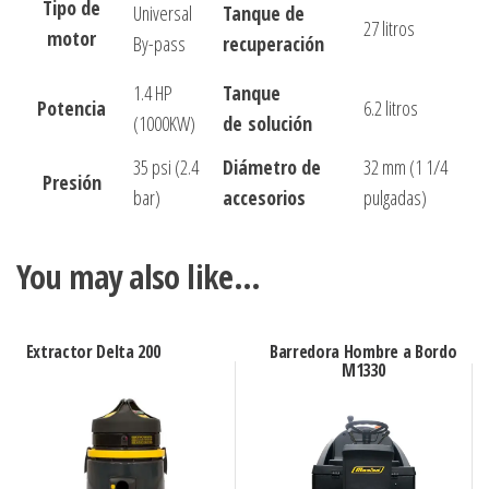
Tipo de
Universal
Tanque de
27 litros
motor
By-pass
recuperación
1.4 HP
Tanque
Potencia
6.2 litros
(1000KW)
de solución
35 psi (2.4
Diámetro de
32 mm (1 1/4
Presión
bar)
accesorios
pulgadas)
You may also like…
Extractor Delta 200
Barredora Hombre a Bordo
M1330