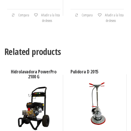
Compara
Añadir a la lista
Compara
Añadir a la lista
de deseos
de deseos
Related products
Hidrolavadora PowerPro
Pulidora D 2015
2100 G