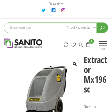
Saltar
Bienvenidos
al
contenido
sanito
0
Menú
Extract
or
Mx196
sc
Nuestro