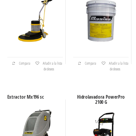
Compara
Añadir a la lista
Compara
Añadir a la lista
de deseos
de deseos
Extractor Mx196 sc
Hidrolavadora PowerPro
2100 G