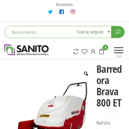
Saltar
Bienvenidos
al
contenido
sanito
0
Menú
Barred
ora
Brava
800 ET
Nuestra