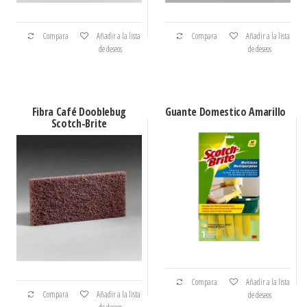
Compara
Añadir a la lista
Compara
Añadir a la lista
de deseos
de deseos
Fibra Café Dooblebug
Guante Domestico Amarillo
Scotch-Brite
Compara
Añadir a la lista
Compara
Añadir a la lista
de deseos