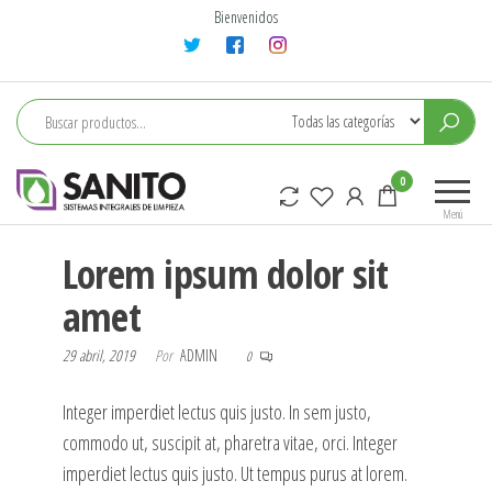
Saltar
Bienvenidos
al
contenido
sanito
0
Menú
Lorem ipsum dolor sit
amet
29 abril, 2019
Por
ADMIN
0
Integer imperdiet lectus quis justo. In sem justo,
commodo ut, suscipit at, pharetra vitae, orci. Integer
imperdiet lectus quis justo. Ut tempus purus at lorem.