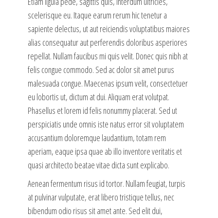
Etiam ligula pede, sagittis quis, interdum ultricies,
scelerisque eu. Itaque earum rerum hic tenetur a
sapiente delectus, ut aut reiciendis voluptatibus maiores
alias consequatur aut perferendis doloribus asperiores
repellat. Nullam faucibus mi quis velit. Donec quis nibh at
felis congue commodo. Sed ac dolor sit amet purus
malesuada congue. Maecenas ipsum velit, consectetuer
eu lobortis ut, dictum at dui. Aliquam erat volutpat.
Phasellus et lorem id felis nonummy placerat. Sed ut
perspiciatis unde omnis iste natus error sit voluptatem
accusantium doloremque laudantium, totam rem
aperiam, eaque ipsa quae ab illo inventore veritatis et
quasi architecto beatae vitae dicta sunt explicabo.
Aenean fermentum risus id tortor. Nullam feugiat, turpis
at pulvinar vulputate, erat libero tristique tellus, nec
bibendum odio risus sit amet ante. Sed elit dui,