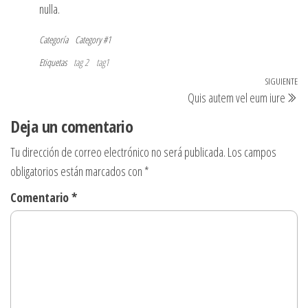
nulla.
Categoría
Category #1
Etiquetas
tag 2
tag1
Navegación
SIGUIENTE
Si
Quis autem vel eum iure
de
en
Deja un comentario
entradas
Tu dirección de correo electrónico no será publicada.
Los campos
obligatorios están marcados con
*
Comentario
*