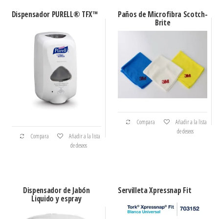
Dispensador PURELL® TFX™
Paños de Microfibra Scotch-
Brite
Compara
Añadir a la lista
de deseos
Compara
Añadir a la lista
de deseos
Dispensador de Jabón
Servilleta Xpressnap Fit
Liquido y espray