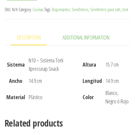
SKU:
N/A
Category:
Cocinas
Tags:
Dispensador
,
Servilletero
,
Servilletero para cafe
,
tork
DESCRIPTION
ADDITIONAL INFORMATION
N10 – Sistema Tork
Sistema
Altura
15.7 cm
Xpressnap Snack
Ancho
14.9 cm
Longitud
14.9 cm
Blanco,
Material
Plástico
Color
Negro ó Rojo
Related products