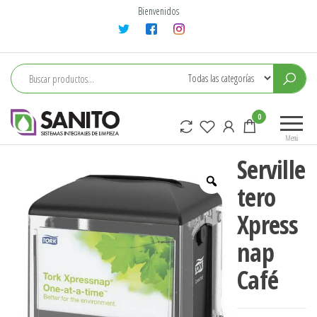
Saltar
Bienvenidos
al
contenido
sanito
0
Menú
Serville
tero
Xpress
nap
Café