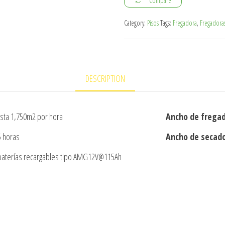
Compare
Category:
Pisos
Tags:
Fregadora
,
Fregadora
DESCRIPTION
sta 1,750m2 por hora
Ancho de frega
5 horas
Ancho de secad
baterías recargables tipo AMG12V@115Ah