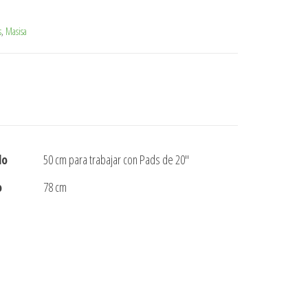
s
,
Masisa
do
50 cm para trabajar con Pads de 20″
o
78 cm