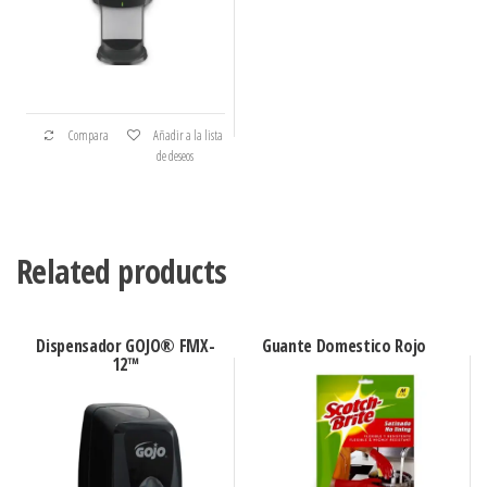
Compara
Añadir a la lista
de deseos
Related products
Dispensador GOJO® FMX-
Guante Domestico Rojo
12™