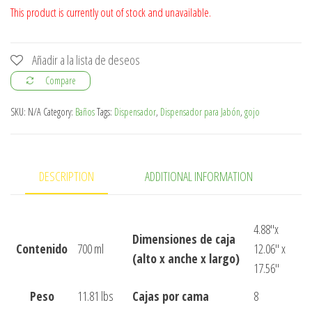
This product is currently out of stock and unavailable.
Añadir a la lista de deseos
Compare
SKU:
N/A
Category:
Baños
Tags:
Dispensador
,
Dispensador para Jabón
,
gojo
DESCRIPTION
ADDITIONAL INFORMATION
4.88″x
Dimensiones de caja
Contenido
700 ml
12.06″ x
(alto x anche x largo)
17.56″
Peso
11.81 lbs
Cajas por cama
8