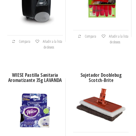
Compara
Añadir a la lista
Compara
Añadir a la lista
de deseos
de deseos
WIESE Pastilla Sanitaria
Sujetador Dooblebug
Aromatizante 35g LAVANDA
Scotch-Brite