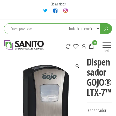
Saltar
Bienvenidos
al
contenido
sanito
0
Menú
Dispen
sador
GOJO®
LTX-7™
Dispensador