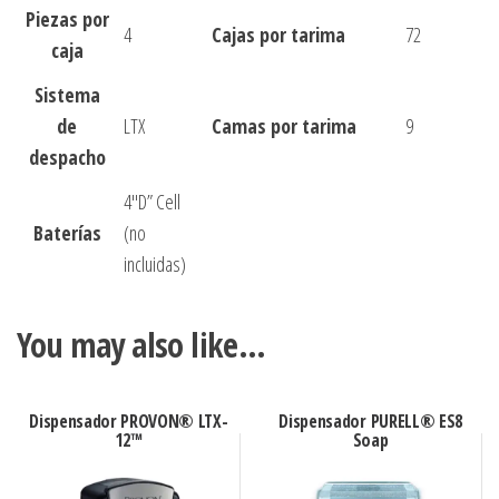
Piezas por
4
Cajas por tarima
72
caja
Sistema
de
LTX
Camas por tarima
9
despacho
4″D” Cell
Baterías
(no
incluidas)
You may also like…
Dispensador PROVON® LTX-
Dispensador PURELL® ES8
12™
Soap