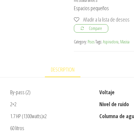
Espacios pequeños
Añadir a la lista de deseos
Compare
Category:
Pisos
Tags:
Aspiradora
,
Masisa
DESCRIPTION
By-pass (2)
Voltaje
2×2
Nivel de ruido
1.7 HP (1300watts)x2
Columna de ag
60 litros