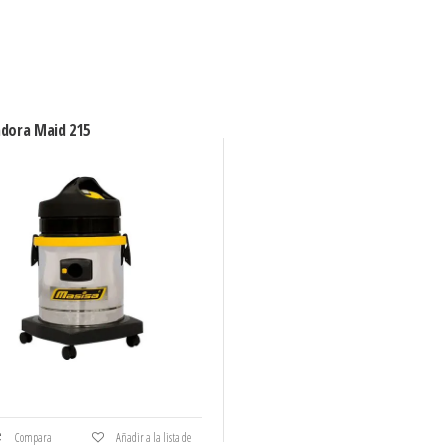
adora Maid 215
Compara
Añadir a la lista de