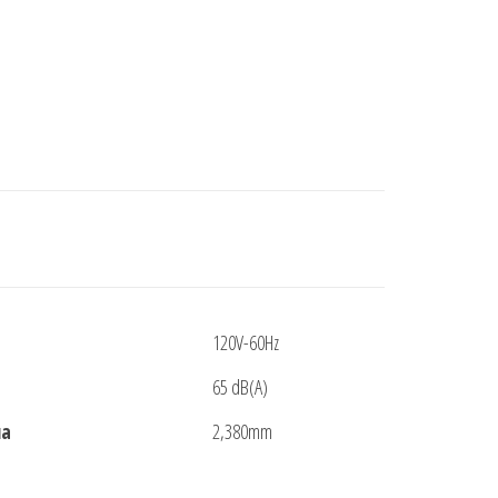
120V-60Hz
65 dB(A)
ua
2,380mm