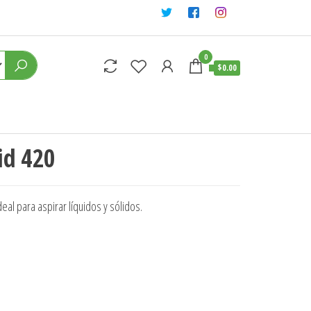
0
$0.00
id 420
al para aspirar líquidos y sólidos.