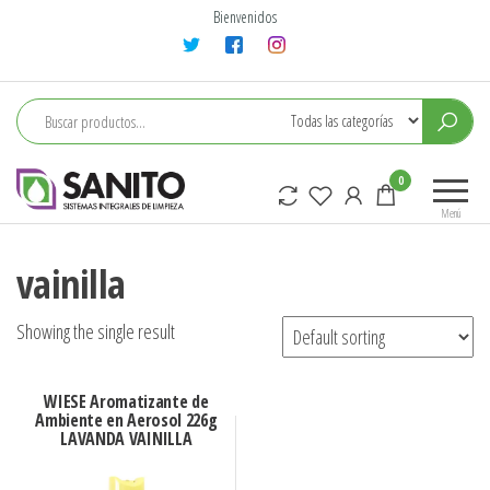
Saltar
Bienvenidos
al
contenido
sanito
0
Menú
vainilla
Showing the single result
WIESE Aromatizante de
Ambiente en Aerosol 226g
LAVANDA VAINILLA