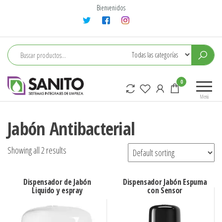
Saltar
Bienvenidos
al
contenido
sanito
0
Menú
Jabón Antibacterial
Showing all 2 results
Dispensador de Jabón
Dispensador Jabón Espuma
Liquido y espray
con Sensor