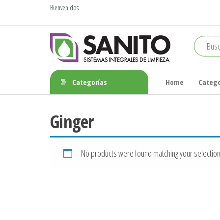
Saltar
Bienvenidos
al
contenido
sanito
Categorías
Home
Catego
Ginger
No products were found matching your selection