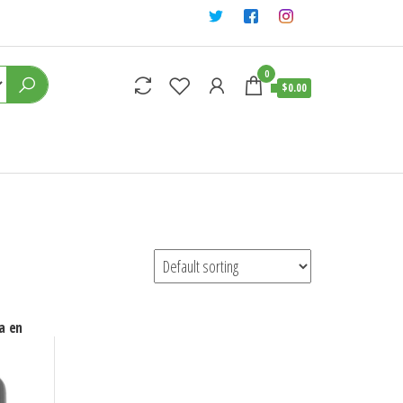
0
$0.00
a en