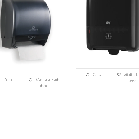
Compara
Añadir a la 
Compara
Añadir a la lista de
deseos
deseos