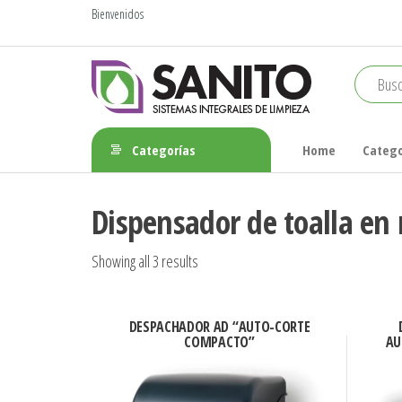
Saltar
Bienvenidos
al
contenido
sanito
Categorías
Home
Catego
Dispensador de toalla en 
Showing all 3 results
DESPACHADOR AD “AUTO-CORTE
COMPACTO”
AU